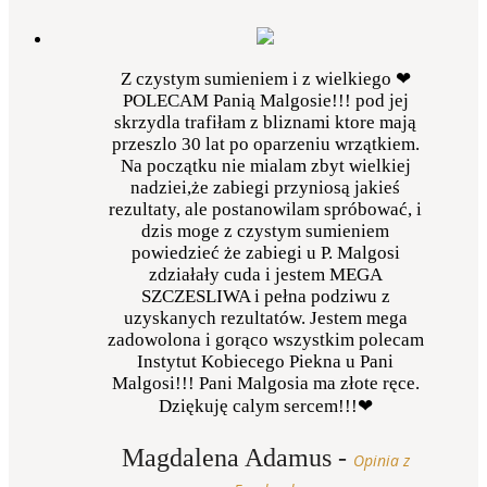
Z czystym sumieniem i z wielkiego ❤
POLECAM Panią Malgosie!!! pod jej
skrzydla trafiłam z bliznami ktore mają
przeszlo 30 lat po oparzeniu wrzątkiem.
Na początku nie mialam zbyt wielkiej
nadziei,że zabiegi przyniosą jakieś
rezultaty, ale postanowilam spróbować, i
dzis moge z czystym sumieniem
powiedzieć że zabiegi u P. Malgosi
zdziałały cuda i jestem MEGA
SZCZESLIWA i pełna podziwu z
uzyskanych rezultatów. Jestem mega
zadowolona i gorąco wszystkim polecam
Instytut Kobiecego Piekna u Pani
Malgosi!!! Pani Malgosia ma złote ręce.
Dziękuję calym sercem!!!❤
Magdalena Adamus
-
Opinia z